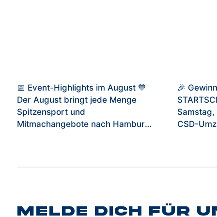
📅 Event-Highlights im August 💙
🎉 Gewinn
Der August bringt jede Menge
STARTSCHUSS-
Spitzensport und
Samstag, 
Mitmachangebote nach Hamburg!
CSD-Umzu
Freut euch auf internationale
und STAR
Wettkämpfe, einzigartige
einem eige
Sportevents und gelebte
möchtest
Inklusion. 🛹 01.08. Red Bull Spot
aus einer
Check – Internationale
Perspekti
Skateboard-Stars treffen auf die
mit und si
Hamburger Skate-Community. 🏐
Melde Dich für 
Begleitpe