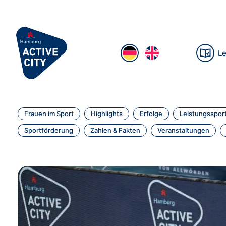
Le
Frauen im Sport
Highlights
Erfolge
Leistungsspor
Sportförderung
Zahlen & Fakten
Veranstaltungen