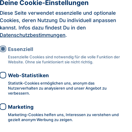
Deine Cookie-Einstellungen
Diese Seite verwendet essenzielle und optionale
Cookies, deren Nutzung Du individuell anpassen
kannst. Infos dazu findest Du in den
© Witters
Datenschutzbestimmungen
.
Highlights
Bekanntmachung
Veranstaltungen
Essenziell
EHF Finals Men 2027 erneut in
Essenzielle Cookies sind notwendig für die volle Funktion der
Hamburg
Website. Ohne sie funktioniert sie nicht richtig.
Die europäische Handball-Elite kommt zurück in
Web-Statistiken
die Active City: Die EHF Finals Men 2027 finden
Statistik-Cookies ermöglichen uns, anonym das
am 22. und 23. Mai erneut in der Hamburger
Nutzerverhalten zu analysieren und unser Angebot zu
verbessern.
Barclays Arena statt. Damit ist Hamburg
bereits zum vierten Mal in Folge Gastgeber des
Marketing
Finalturniers der EHF European League Men.
Marketing-Cookies helfen uns, Interessen zu verstehen und
17.7.2026
gezielt anonym Werbung zu zeigen.