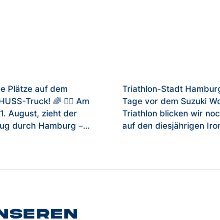
e Plätze auf dem
Triathlon-Stadt Hamburg
Truck! 🌈 🏳️‍🌈 Am
Tage vor dem Suzuki Wo
1. August, zieht der
Triathlon blicken wir no
g durch Hamburg –
auf den diesjährigen Ir
TSCHUSS ist wieder mit
Hamburg zurück. Mitten
nen Truck dabei. Du
Herzen von Hamburg ist
 den Hamburger CSD
Atmosphäre beim Schw
 ganz besonderen
einfach etwas ganz Bes
ve erleben? Dann mach
#IMHamburg #wtcsham
chere Dir und einer
Video: @ironman_germ
unseren
rson Plätze auf unserem