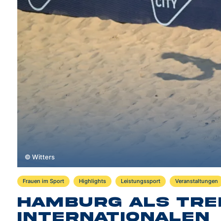
© Witters
Frauen im Sport
Highlights
Leistungssport
Veranstaltungen
Hamburg als Tre
internationalen