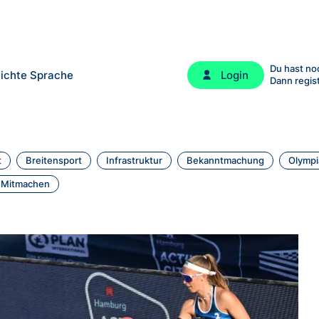
Du hast no
ichte Sprache
Login
Dann regis
t
Breitensport
Infrastruktur
Bekanntmachung
Olympi
Mitmachen