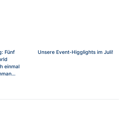
: Fünf
Unsere Event-Higglights im Juli!
rld
ch einmal
onman
 im
 die
immstart
onderes!
burg
any