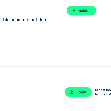
-Truck! Der CSD
Sichtbarkeit, Vielfalt und
Anmelden
ät. Unter dem Motto der
 – bleibe immer auf dem
ride Week „Solidarisch
tung zeigen – für eine
hne Angst!“ geht es
emeinsam ein Zeichen
ffene und vielfältige
 zu setzen. ✨ Wir
2x2 Plätze! So kannst Du
n: ✨ Folge unserem
und
huss.hamburg ✨
re diesen Beitrag und
ns, mit wem Du beim
Du hast no
Login
Dann regist
sein möchtest 📅
schluss: 30.07. 2026
freuen uns,